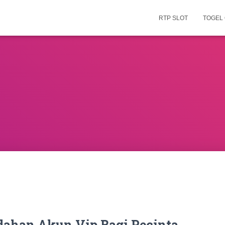
RTP SLOT
TOGEL 
ahan Akun Vip Bagi Pecinta