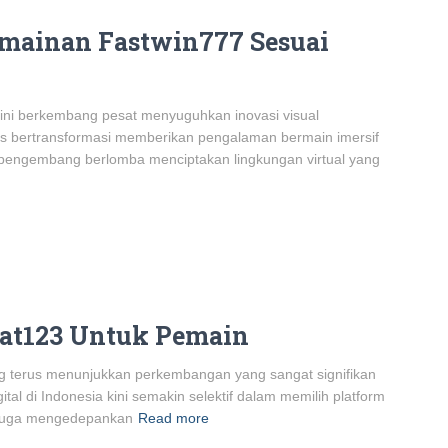
mainan Fastwin777 Sesuai
 ini berkembang pesat menyuguhkan inovasi visual
rus bertransformasi memberikan pengalaman bermain imersif
ap pengembang berlomba menciptakan lingkungan virtual yang
at123 Untuk Pemain
ng terus menunjukkan perkembangan yang sangat signifikan
tal di Indonesia kini semakin selektif dalam memilih platform
i juga mengedepankan
Read more