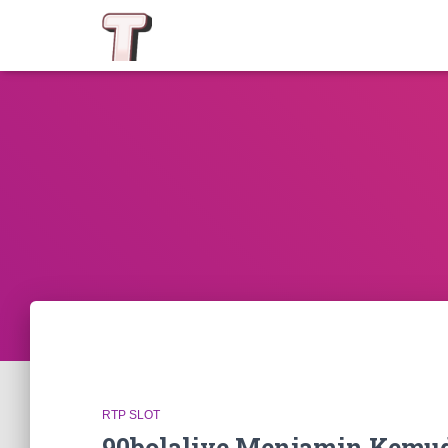
RTP SLOT
90bolalive Menjamin Kemud