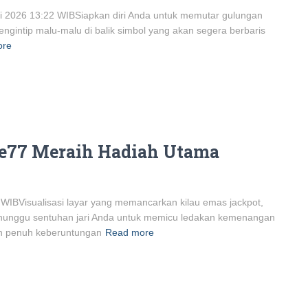
li 2026 13:22 WIBSiapkan diri Anda untuk memutar gulungan
engintip malu-malu di balik simbol yang akan segera berbaris
ore
ie77 Meraih Hadiah Utama
 WIBVisualisasi layar yang memancarkan kilau emas jackpot,
nunggu sentuhan jari Anda untuk memicu ledakan kemenangan
n penuh keberuntungan
Read more