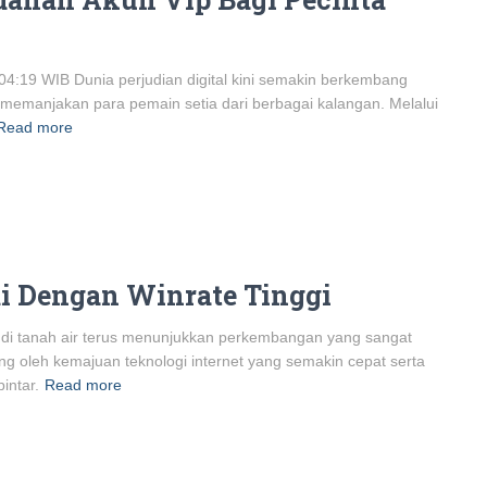
6 04:19 WIB Dunia perjudian digital kini semakin berkembang
memanjakan para pemain setia dari berbagai kalangan. Melalui
Read more
mi Dengan Winrate Tinggi
al di tanah air terus menunjukkan perkembangan yang sangat
ong oleh kemajuan teknologi internet yang semakin cepat serta
intar.
Read more