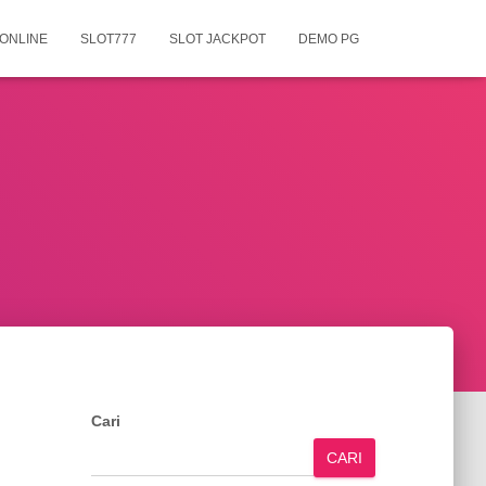
ONLINE
SLOT777
SLOT JACKPOT
DEMO PG
Cari
CARI