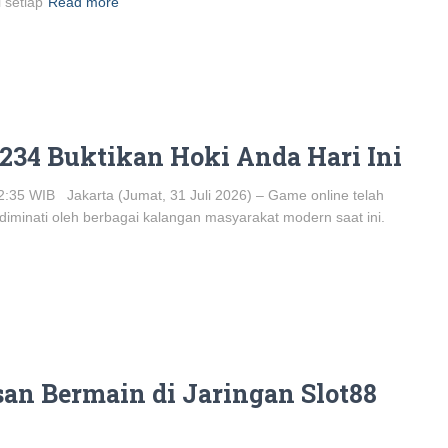
 setiap
Read more
234 Buktikan Hoki Anda Hari Ini
2:35 WIB Jakarta (Jumat, 31 Juli 2026) – Game online telah
 diminati oleh berbagai kalangan masyarakat modern saat ini.
an Bermain di Jaringan Slot88