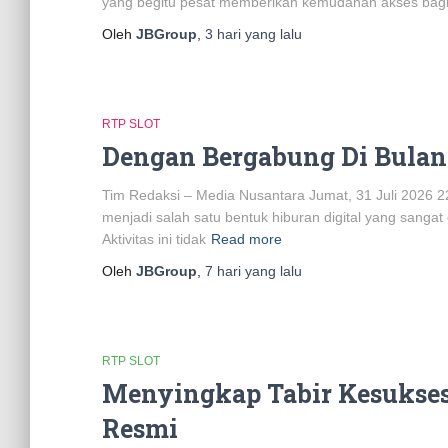
yang begitu pesat memberikan kemudahan akses bagi
Oleh
JBGroup
,
3 hari
yang lalu
RTP SLOT
Dengan Bergabung Di Bulan
Tim Redaksi – Media Nusantara Jumat, 31 Juli 2026 2
menjadi salah satu bentuk hiburan digital yang sangat
Aktivitas ini tidak
Read more
Oleh
JBGroup
,
7 hari
yang lalu
RTP SLOT
Menyingkap Tabir Kesukses
Resmi